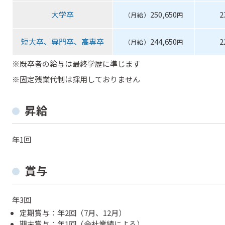
大学卒
250,650
2
（月給）
円
短大卒、専門卒、高専卒
244,650
2
（月給）
円
※既卒者の給与は最終学歴に準じます
※固定残業代制は採用しておりません
昇給
年1回
賞与
年3回
定期賞与：年2回（7月、12月）
期末賞与：年1回（会社業績による）